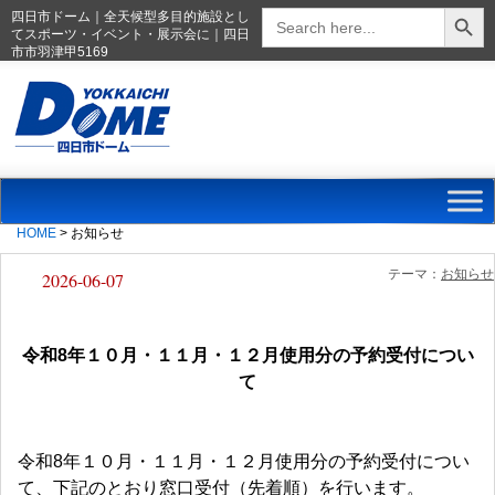
Search Button
Search
四日市ドーム｜全天候型多目的施設とし
for:
てスポーツ・イベント・展示会に｜四日
市市羽津甲5169
HOME
>
お知らせ
テーマ：
お知らせ
2026-06-07
令和8年１０月・１１月・１２月使用分の予約受付につい
て
令和8年１０月・１１月・１２月使用分の予約受付につい
て、下記のとおり窓口受付（先着順）を行います。